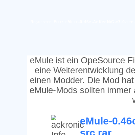
Requested File: eMule-0.46c-AcKroNiC-v3.0-src
eMule ist ein OpeSource F
eine Weiterentwicklung d
einen Modder. Die Mod hat
eMule-Mods sollten immer 
eMule-0.46
src.rar