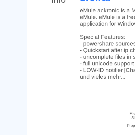
eMule ackronic is a M
eMule. eMule is a fre
application for Windo
Special Features:
- powershare sources 
- Quickstart after ip
- uncomplete files in 
- full unicode support
- LOW-ID notifier [Ch
und vieles mehr...
Fil
Si
Prep