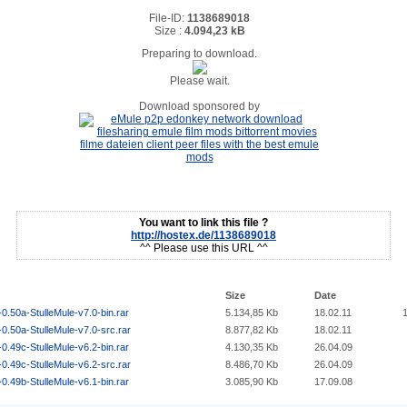
File-ID:
1138689018
Size :
4.094,23 kB
Preparing to download.
Please wait.
Download sponsored by
You want to link this file ?
http://hostex.de/1138689018
^^ Please use this URL ^^
Size
Date
0.50a-StulleMule-v7.0-bin.rar
5.134,85 Kb
18.02.11
0.50a-StulleMule-v7.0-src.rar
8.877,82 Kb
18.02.11
0.49c-StulleMule-v6.2-bin.rar
4.130,35 Kb
26.04.09
0.49c-StulleMule-v6.2-src.rar
8.486,70 Kb
26.04.09
0.49b-StulleMule-v6.1-bin.rar
3.085,90 Kb
17.09.08