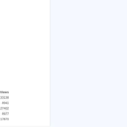
Views
133138
8941
27402
8977
17870