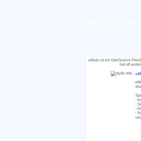
Requested File: eMule-
eMule ist ein OpeSource Files
hat oft ande
eM
eMu
sha
Spe
- b
- S
- A
- R
und