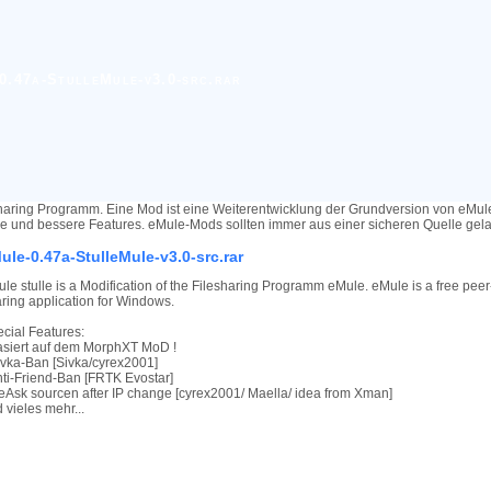
0.47a-StulleMule-v3.0-src.rar
haring Programm. Eine Mod ist eine Weiterentwicklung der Grundversion von eMu
re und bessere Features. eMule-Mods sollten immer aus einer sicheren Quelle ge
ule-0.47a-StulleMule-v3.0-src.rar
le stulle is a Modification of the Filesharing Programm eMule. eMule is a free peer-
ring application for Windows.
cial Features:
asiert auf dem MorphXT MoD !
ivka-Ban [Sivka/cyrex2001]
nti-Friend-Ban [FRTK Evostar]
eAsk sourcen after IP change [cyrex2001/ Maella/ idea from Xman]
 vieles mehr...