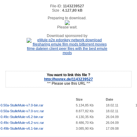
File-ID:
1143239527
Size :
4.127,80 kB
Preparing to download.
Please wait.
Download sponsored by
You want to link this file ?
http://hostex.de/1143239527
^^ Please use this URL ^^
Size
Date
0.50a-StulleMule-v7.0-bin.rar
5.134,85 Kb
18.02.11
0.50a-StulleMule-v7.0-src.rar
8.877,82 Kb
18.02.11
0.49c-StulleMule-v6.2-bin.rar
4.130,35 Kb
26.04.09
0.49c-StulleMule-v6.2-src.rar
8.486,70 Kb
26.04.09
0.49b-StulleMule-v6.1-bin.rar
3.085,90 Kb
17.09.08