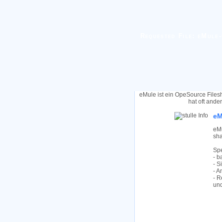
Requested File: eMule-
eMule ist ein OpeSource Files
hat oft ande
eM
eMu
sha
Spe
- b
- S
- A
- R
und