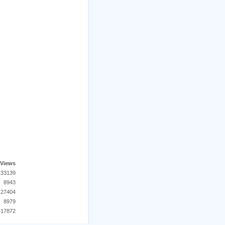
Views
133139
8943
27404
8979
17872