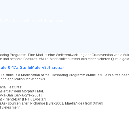
0.47a-StulleMule-v3.4-src.rar
haring Programm. Eine Mod ist eine Weiterentwicklung der Grundversion von eMu
re und bessere Features. eMule-Mods sollten immer aus einer sicheren Quelle ge
ule-0.47a-StulleMule-v3.4-src.rar
le stulle is a Modification of the Filesharing Programm eMule. eMule is a free peer-
ring application for Windows.
cial Features:
asiert auf dem MorphXT MoD !
ivka-Ban [Sivka/cyrex2001]
nti-Friend-Ban [FRTK Evostar]
eAsk sourcen after IP change [cyrex2001/ Maella/ idea from Xman]
 vieles mehr...