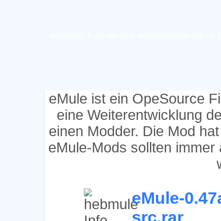
Requested File: eMule-0.47a-onyx-hebMule2-v1.1
eMule ist ein OpeSource F
eine Weiterentwicklung d
einen Modder. Die Mod hat
eMule-Mods sollten immer 
eMule-0.47
src.rar