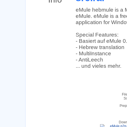
eMule hebmule is a M
eMule. eMule is a fre
application for Wind
Special Features:
- Basiert auf eMule 0
- Hebrew translation
- MultiInstance
- AntiLeech
... und vieles mehr.
Fil
Si
Prep
Down