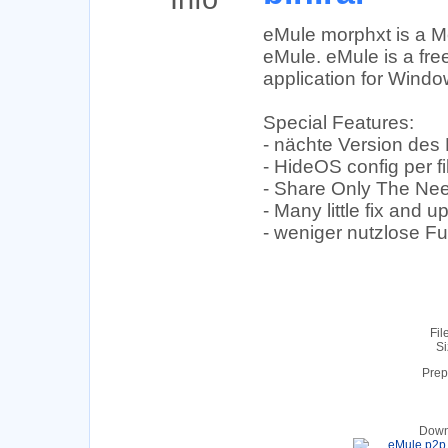
eMule morphxt is a Mo
eMule. eMule is a free
application for Windo
Special Features:
- nächte Version de
- HideOS config per fi
- Share Only The Need
- Many little fix and 
- weniger nutzlose F
Fil
Si
Prep
Down