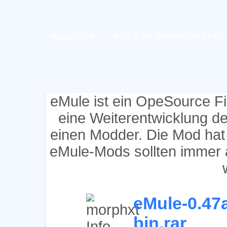
Requested File: eMule-0.47a-MorphXT-v8.14-bin
eMule ist ein OpeSource F
eine Weiterentwicklung d
einen Modder. Die Mod hat
eMule-Mods sollten immer 
eMule-0.47
bin.rar