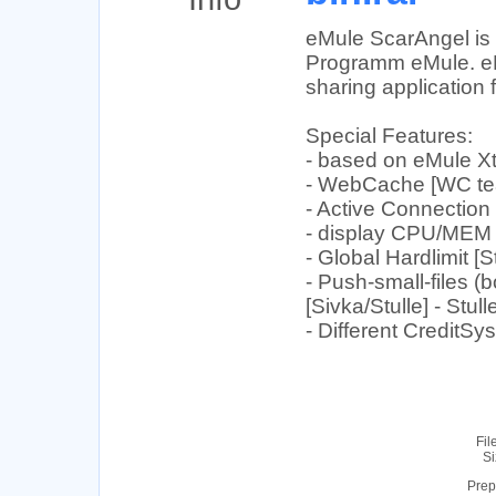
eMule ScarAngel is a
Programm eMule. eMu
sharing application
Special Features:
- based on eMule X
- WebCache [WC te
- Active Connection
- display CPU/MEM u
- Global Hardlimit [
- Push-small-files (
[Sivka/Stulle] - Stull
- Different CreditSy
Fil
Si
Prep