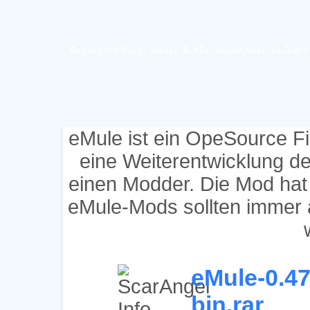
Requested File: eMule-0.47a-ScarAngel-v1.3-bin
eMule ist ein OpeSource F
eine Weiterentwicklung d
einen Modder. Die Mod hat
eMule-Mods sollten immer 
eMule-0.47
bin.rar