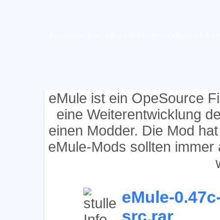
Requested File: eMule-0.47c-StulleMule-v4.2-sr
eMule ist ein OpeSource F
eine Weiterentwicklung d
einen Modder. Die Mod hat
eMule-Mods sollten immer 
eMule-0.47c-
src.rar