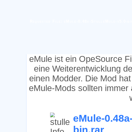
Requested File: eMule-0.48a-StulleMule-v5.0-bi
eMule ist ein OpeSource F
eine Weiterentwicklung d
einen Modder. Die Mod hat
eMule-Mods sollten immer 
eMule-0.48a-
bin.rar