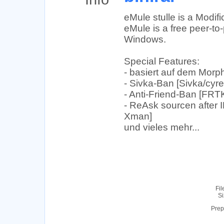
eMule stulle is a Modif
eMule is a free peer-to-
Windows.
Special Features:
- basiert auf dem Mor
- Sivka-Ban [Sivka/cyr
- Anti-Friend-Ban [FRT
- ReAsk sourcen after 
Xman]
und vieles mehr...
Fil
Si
Prep