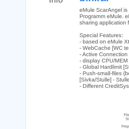
eMule ScarAngel is a
Programm eMule. eMu
sharing application
Special Features:
- based on eMule X
- WebCache [WC te
- Active Connection
- display CPU/MEM u
- Global Hardlimit [
- Push-small-files (
[Sivka/Stulle] - Stull
- Different CreditSy
Fil
Si
Prep