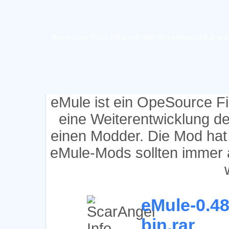
Requested File: eMule-0.48a-ScarAngel-v2.0-bin
eMule ist ein OpeSource F
eine Weiterentwicklung d
einen Modder. Die Mod hat
eMule-Mods sollten immer 
eMule-0.48
bin.rar