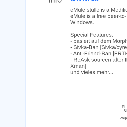
eMule stulle is a Modif
eMule is a free peer-to-
Windows.
Special Features:
- basiert auf dem Mor
- Sivka-Ban [Sivka/cyr
- Anti-Friend-Ban [FRT
- ReAsk sourcen after 
Xman]
und vieles mehr...
Fil
Si
Prep