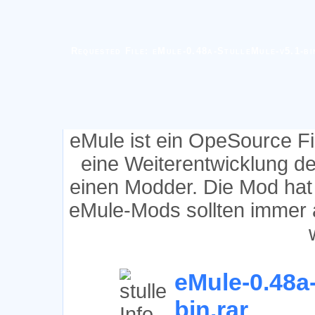
Requested File: eMule-0.48a-StulleMule-v5.1-bi
eMule ist ein OpeSource F
eine Weiterentwicklung d
einen Modder. Die Mod hat
eMule-Mods sollten immer 
eMule-0.48a-
bin.rar