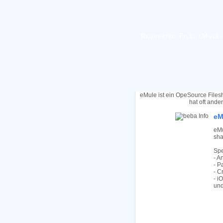
Requested File: eMule-0
eMule ist ein OpeSource Files
hat oft ande
eM
eMu
sha
Spe
- A
- P
- C
- i
und