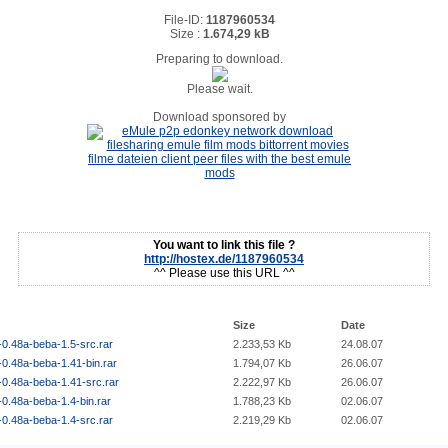
File-ID:
1187960534
Size :
1.674,29 kB
Preparing to download.
Please wait.
Download sponsored by
You want to link this file ?
http://hostex.de/1187960534
^^ Please use this URL ^^
Size
Date
0.48a-beba-1.5-src.rar
2.233,53 Kb
24.08.07
0.48a-beba-1.41-bin.rar
1.794,07 Kb
26.06.07
-0.48a-beba-1.41-src.rar
2.222,97 Kb
26.06.07
0.48a-beba-1.4-bin.rar
1.788,23 Kb
02.06.07
0.48a-beba-1.4-src.rar
2.219,29 Kb
02.06.07