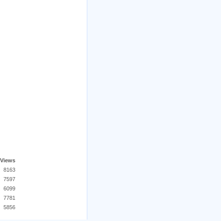
Views
8163
7597
6099
7781
5856