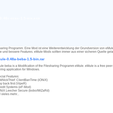
.48a-beba-1.5-bin.rar
haring Programm. Eine Mod ist eine Weiterentwicklung der Grundversion von eMu
re und bessere Features. eMule-Mods sollten immer aus einer sicheren Quelle ge
ule-0.48a-beba-1.5-bin.rar
le beba is a Modification of the Filesharing Programm eMule. eMule is a free peer-
ring application for Windows.
cial Features:
ntiNickThief: ClientBanTime (iONiX)
ay back first (VipeR)
redit Systems (eF-Mod)
ONiX Leecher Secure (bobo/WiZaRd)
 vieles mehr...