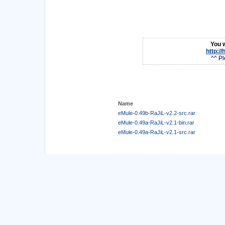
You w
http:/
^^ Pl
Name
eMule-0.49b-RaJiL-v2.2-src.rar
eMule-0.49a-RaJiL-v2.1-bin.rar
eMule-0.49a-RaJiL-v2.1-src.rar