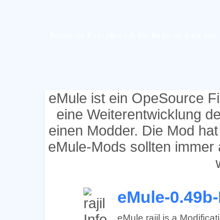
Requested File: eMule-0.49b-RaJiL-v2.2-bin.rar
eMule ist ein OpeSource F
eine Weiterentwicklung d
einen Modder. Die Mod hat
eMule-Mods sollten immer 
eMule-0.49b-
eMule rajil is a Modific