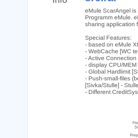
eMule ScarAngel is a
Programm eMule. eMu
sharing application
Special Features:
- based on eMule X
- WebCache [WC te
- Active Connection
- display CPU/MEM u
- Global Hardlimit [
- Push-small-files (
[Sivka/Stulle] - Stull
- Different CreditSy
Fil
Si
Prep