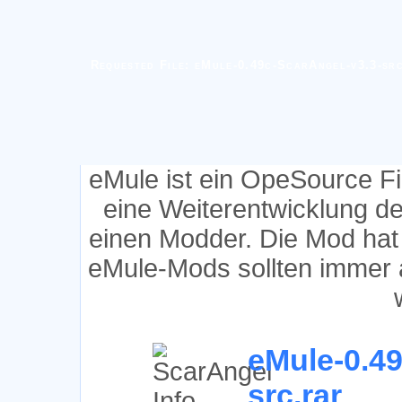
Requested File: eMule-0.49c-ScarAngel-v3.3-sr
eMule ist ein OpeSource F
eine Weiterentwicklung d
einen Modder. Die Mod hat
eMule-Mods sollten immer 
eMule-0.49
src.rar