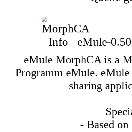
eMule-0.50
eMule MorphCA is a Mod
Programm eMule. eMule is
sharing appli
Speci
- Based o