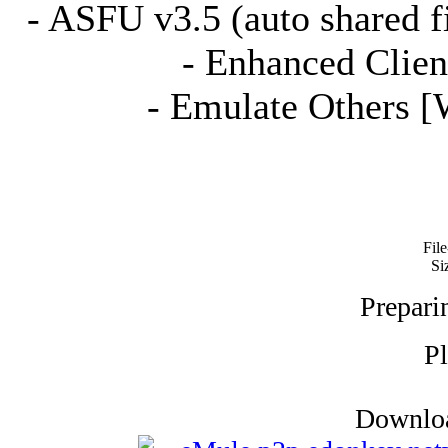
- ASFU v3.5 (auto shared f
- Enhanced Clien
- Emulate Others 
Fil
Si
Prepari
Pl
Downloa