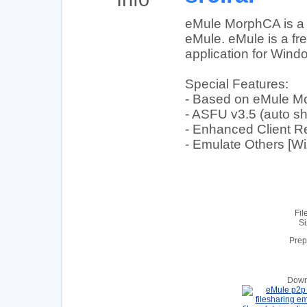
eMule MorphCA is a 
eMule. eMule is a fre
application for Wind
Special Features:
- Based on eMule M
- ASFU v3.5 (auto sh
- Enhanced Client Re
- Emulate Others [
Fil
Si
Prep
Down