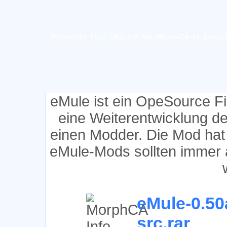
Requested File: eMule-0.50a-MorphCA-v1.2-src.
eMule ist ein OpeSource F
eine Weiterentwicklung d
einen Modder. Die Mod hat
eMule-Mods sollten immer 
eMule-0.50
src.rar