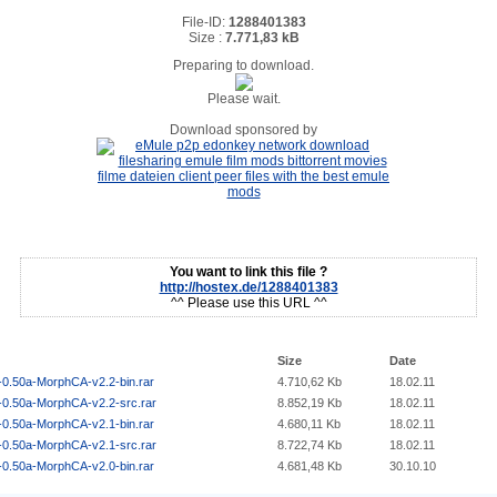
File-ID:
1288401383
Size :
7.771,83 kB
Preparing to download.
Please wait.
Download sponsored by
You want to link this file ?
http://hostex.de/1288401383
^^ Please use this URL ^^
Size
Date
-0.50a-MorphCA-v2.2-bin.rar
4.710,62 Kb
18.02.11
-0.50a-MorphCA-v2.2-src.rar
8.852,19 Kb
18.02.11
-0.50a-MorphCA-v2.1-bin.rar
4.680,11 Kb
18.02.11
-0.50a-MorphCA-v2.1-src.rar
8.722,74 Kb
18.02.11
-0.50a-MorphCA-v2.0-bin.rar
4.681,48 Kb
30.10.10