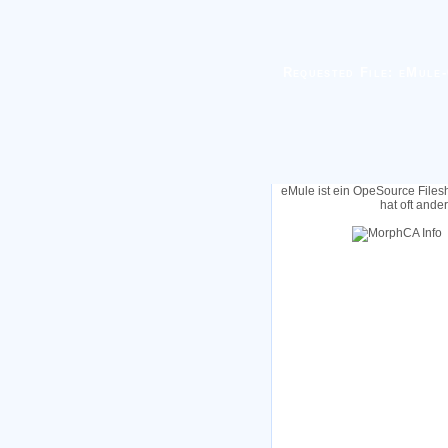
Requested File: eMule-
eMule ist ein OpeSource Files
hat oft ande