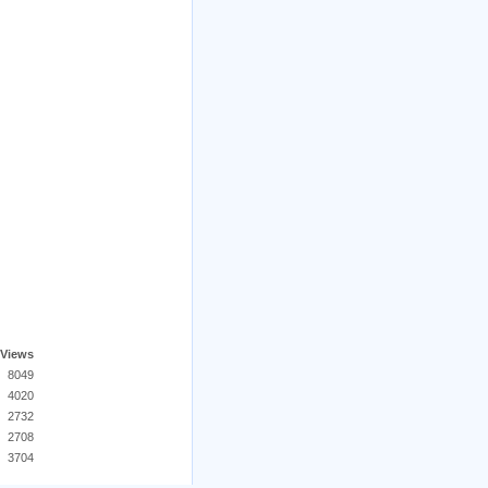
Views
8049
4020
2732
2708
3704