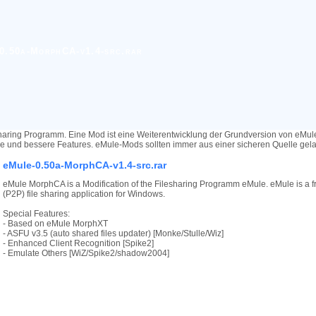
0.50a-MorphCA-v1.4-src.rar
haring Programm. Eine Mod ist eine Weiterentwicklung der Grundversion von eMu
re und bessere Features. eMule-Mods sollten immer aus einer sicheren Quelle ge
eMule-0.50a-MorphCA-v1.4-src.rar
eMule MorphCA is a Modification of the Filesharing Programm eMule. eMule is a f
(P2P) file sharing application for Windows.
Special Features:
- Based on eMule MorphXT
- ASFU v3.5 (auto shared files updater) [Monke/Stulle/Wiz]
- Enhanced Client Recognition [Spike2]
- Emulate Others [WiZ/Spike2/shadow2004]