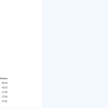
Views
8049
4020
2730
2705
3701