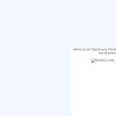
Requested File: eMule-
eMule ist ein OpeSource Files
hat oft ande