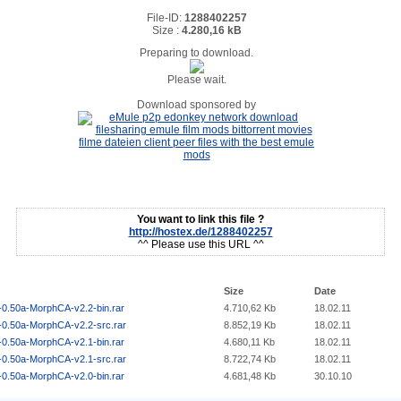
File-ID:
1288402257
Size :
4.280,16 kB
Preparing to download.
Please wait.
Download sponsored by
You want to link this file ?
http://hostex.de/1288402257
^^ Please use this URL ^^
Size
Date
-0.50a-MorphCA-v2.2-bin.rar
4.710,62 Kb
18.02.11
-0.50a-MorphCA-v2.2-src.rar
8.852,19 Kb
18.02.11
-0.50a-MorphCA-v2.1-bin.rar
4.680,11 Kb
18.02.11
-0.50a-MorphCA-v2.1-src.rar
8.722,74 Kb
18.02.11
-0.50a-MorphCA-v2.0-bin.rar
4.681,48 Kb
30.10.10