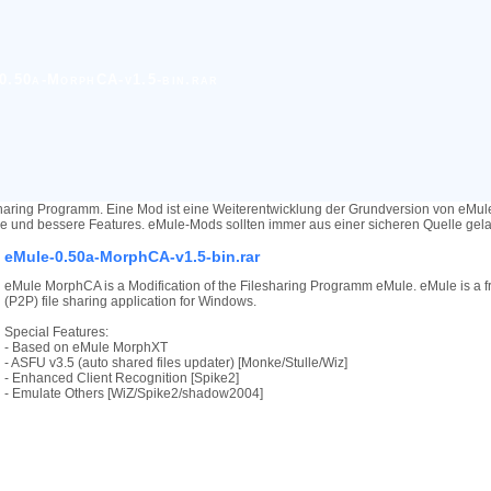
0.50a-MorphCA-v1.5-bin.rar
haring Programm. Eine Mod ist eine Weiterentwicklung der Grundversion von eMu
re und bessere Features. eMule-Mods sollten immer aus einer sicheren Quelle ge
eMule-0.50a-MorphCA-v1.5-bin.rar
eMule MorphCA is a Modification of the Filesharing Programm eMule. eMule is a f
(P2P) file sharing application for Windows.
Special Features:
- Based on eMule MorphXT
- ASFU v3.5 (auto shared files updater) [Monke/Stulle/Wiz]
- Enhanced Client Recognition [Spike2]
- Emulate Others [WiZ/Spike2/shadow2004]