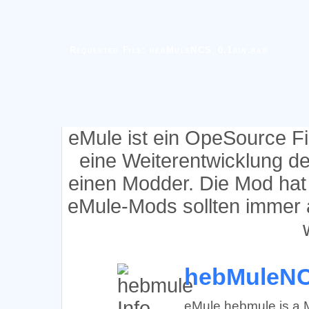
Requested File: hebMuleNCS_0.1bin.rar
eMule ist ein OpeSource F
eine Weiterentwicklung d
einen Modder. Die Mod hat
eMule-Mods sollten immer 
hebMuleNC
eMule hebmule is a M