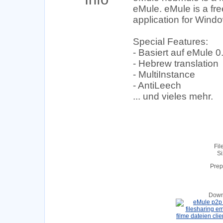
eMule. eMule is a fre
application for Wind
Special Features:
- Basiert auf eMule 0
- Hebrew translation
- MultiInstance
- AntiLeech
... und vieles mehr.
Fil
Si
Prep
Down