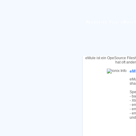
Requested File: eMule0.
eMule ist ein OpeSource Files
hat oft ande
eMu
eMu
sha
Spe
- b
- X
- e
- e
- e
und