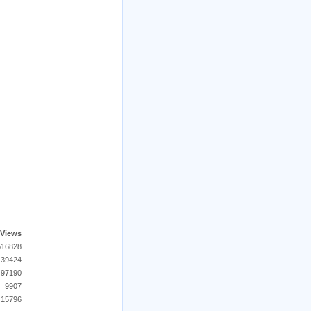
Views
516828
39424
97190
9907
15796