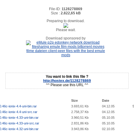
File-ID:
1128278869
Size :
2.822,65 kB
Preparing to download.
Please wait.
Download sponsored by
You want to link this file ?
http://hostex.de/1128278869
^^ Please use this URL ^^
Size
Date
.46c-ionix-4.4-uni-bin.rar
3.693,61 Kb
04.12.05
.46c-ionix-4.4-uni-src.rar
2.758,37 Kb
04.12.05
.46c-ionix-4.33-uni-bin.rar
3.960,51 Kb
05.10.05
.46c-ionix-4.33-uni-src.rar
2.831,86 Kb
05.10.05
.46c-ionix-4.32-uni-bin.rar
3.943,86 Kb
02.10.05