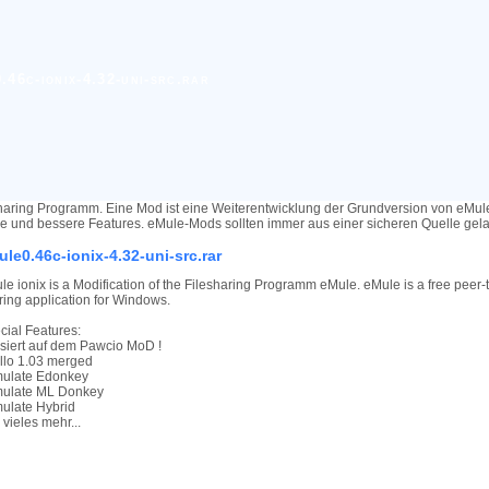
46c-ionix-4.32-uni-src.rar
haring Programm. Eine Mod ist eine Weiterentwicklung der Grundversion von eMu
re und bessere Features. eMule-Mods sollten immer aus einer sicheren Quelle ge
le0.46c-ionix-4.32-uni-src.rar
le ionix is a Modification of the Filesharing Programm eMule. eMule is a free peer-t
ring application for Windows.
cial Features:
asiert auf dem Pawcio MoD !
lillo 1.03 merged
mulate Edonkey
mulate ML Donkey
mulate Hybrid
 vieles mehr...