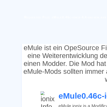
Requested File: eMule0.46c-ionix-4.4-uni-bin.rar
eMule ist ein OpeSource F
eine Weiterentwicklung d
einen Modder. Die Mod hat
eMule-Mods sollten immer 
eMule0.46c-i
eMule ionix is a Modifi