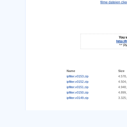
You w
http:/
^^ Pl
Name
Size
ipfilter.v0153.zip
4.578
ipfilter.v0152.zip
4.504
ipfilter.v0151.zip
4.948
ipfilter.v0150.zip
4.899
ipfilter.v0149.zip
3.325