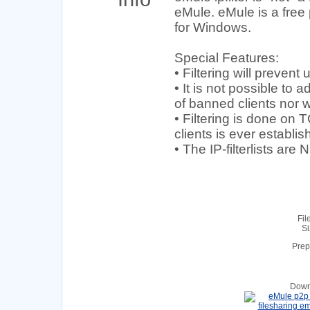
eMule. eMule is a free 
for Windows.
Special Features:
• Filtering will preven
• It is not possible to a
of banned clients nor wi
• Filtering is done on
clients is ever establis
• The IP-filterlists ar
Fil
Si
Prep
Down