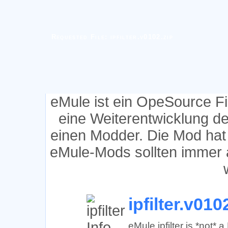
Requested File: ipfilter.v0102.zip
eMule ist ein OpeSource F
eine Weiterentwicklung d
einen Modder. Die Mod hat
eMule-Mods sollten immer 
ipfilter.v010
eMule ipfilter is *not*