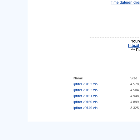
You w
http:/
^^ Pl
Name
Size
ipfilter.v0153.zip
4.578
ipfilter.v0152.zip
4.504
ipfilter.v0151.zip
4.948
ipfilter.v0150.zip
4.899
ipfilter.v0149.zip
3.325