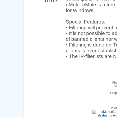
eMule. eMule is a free 
for Windows.
Special Features:
• Filtering will preven
• It is not possible to a
of banned clients nor wi
• Filtering is done on
clients is ever establis
• The IP-filterlists ar
Fil
Si
Prep
Down