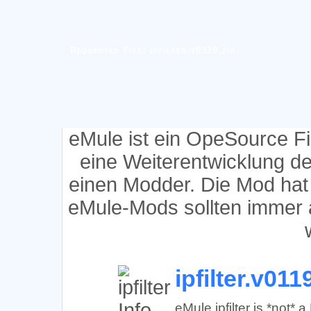
Requested File: ipfilter.v0119.zip
eMule ist ein OpeSource F
eine Weiterentwicklung d
einen Modder. Die Mod hat
eMule-Mods sollten immer 
ipfilter.v011
eMule ipfilter is *not*