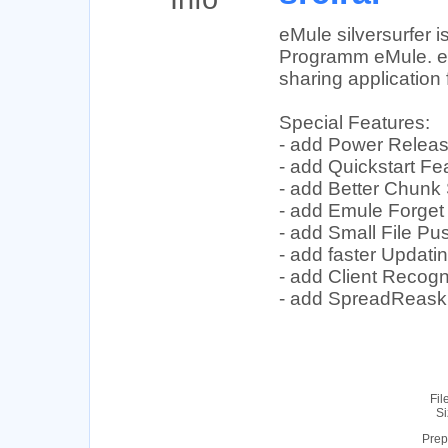
eMule silversurfer i
Programm eMule. eMu
sharing application
Special Features:
- add Power Relea
- add Quickstart Fe
- add Better Chunk
- add Emule Forget 
- add Small File Pus
- add faster Updati
- add Client Recogn
- add SpreadReask (
Fil
Si
Prep