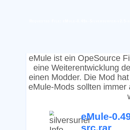
Requested File: eMule-0.49a-Silversurfer-v2.5-
eMule ist ein OpeSource F
eine Weiterentwicklung d
einen Modder. Die Mod hat
eMule-Mods sollten immer 
eMule-0.49
src.rar