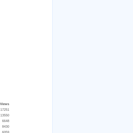
Views
17251
13550
6648
8430
6059