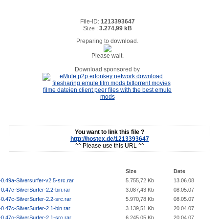
File-ID:
1213393647
Size :
3.274,99 kB
Preparing to download.
Please wait.
Download sponsored by
You want to link this file ?
http://hostex.de/1213393647
^^ Please use this URL ^^
Size
Date
0.49a-Silversurfer-v2.5-src.rar
5.755,72 Kb
13.06.08
0.47c-SilverSurfer-2.2-bin.rar
3.087,43 Kb
08.05.07
0.47c-SilverSurfer-2.2-src.rar
5.970,78 Kb
08.05.07
0.47c-SilverSurfer-2.1-bin.rar
3.139,51 Kb
20.04.07
0.47c-SilverSurfer-2.1-src.rar
6.245,05 Kb
20.04.07