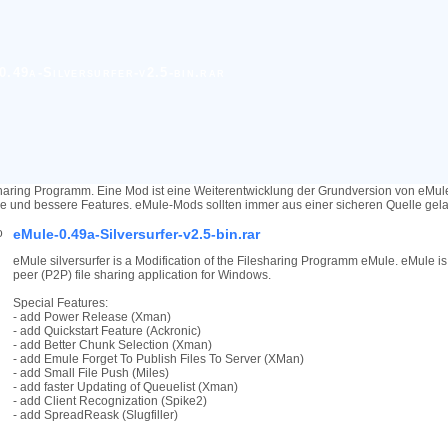
.49a-Silversurfer-v2.5-bin.rar
haring Programm. Eine Mod ist eine Weiterentwicklung der Grundversion von eMu
re und bessere Features. eMule-Mods sollten immer aus einer sicheren Quelle ge
eMule-0.49a-Silversurfer-v2.5-bin.rar
eMule silversurfer is a Modification of the Filesharing Programm eMule. eMule is 
peer (P2P) file sharing application for Windows.
Special Features:
- add Power Release (Xman)
- add Quickstart Feature (Ackronic)
- add Better Chunk Selection (Xman)
- add Emule Forget To Publish Files To Server (XMan)
- add Small File Push (Miles)
- add faster Updating of Queuelist (Xman)
- add Client Recognization (Spike2)
- add SpreadReask (Slugfiller)