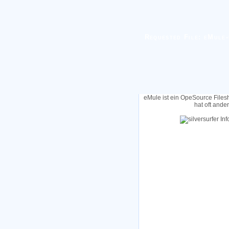
Requested File: eMule-0
eMule ist ein OpeSource Files
hat oft ande