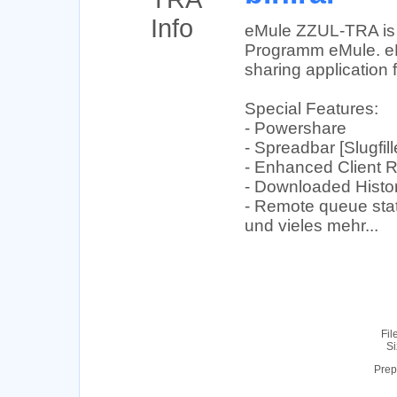
eMule ZZUL-TRA is a
Programm eMule. eMu
sharing application
Special Features:
- Powershare
- Spreadbar [Slugfill
- Enhanced Client 
- Downloaded Histo
- Remote queue stat
und vieles mehr...
Fil
Si
Prep