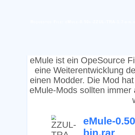
Requested File: eMule-0.50a-ZZUL-TRA-1.7-bin.
eMule ist ein OpeSource F
eine Weiterentwicklung d
einen Modder. Die Mod hat
eMule-Mods sollten immer 
eMule-0.5
bin.rar