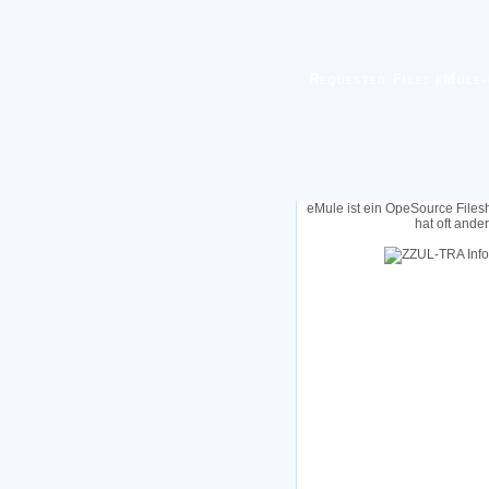
Requested File: eMule-
eMule ist ein OpeSource Files
hat oft ande