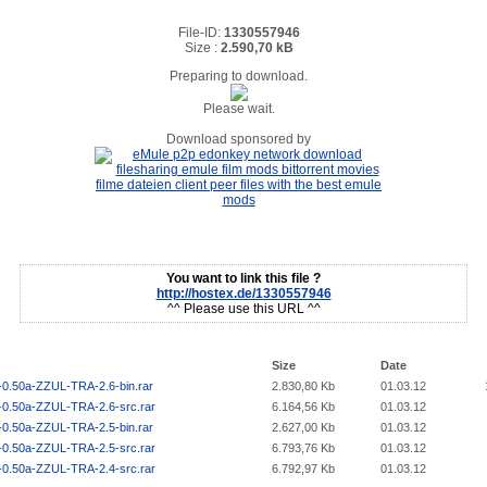
File-ID:
1330557946
Size :
2.590,70 kB
Preparing to download.
Please wait.
Download sponsored by
You want to link this file ?
http://hostex.de/1330557946
^^ Please use this URL ^^
Size
Date
-0.50a-ZZUL-TRA-2.6-bin.rar
2.830,80 Kb
01.03.12
-0.50a-ZZUL-TRA-2.6-src.rar
6.164,56 Kb
01.03.12
-0.50a-ZZUL-TRA-2.5-bin.rar
2.627,00 Kb
01.03.12
-0.50a-ZZUL-TRA-2.5-src.rar
6.793,76 Kb
01.03.12
-0.50a-ZZUL-TRA-2.4-src.rar
6.792,97 Kb
01.03.12