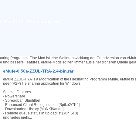
0.50a-ZZUL-TRA-2.4-bin.rar
haring Programm. Eine Mod ist eine Weiterentwicklung der Grundversion von eMu
re und bessere Features. eMule-Mods sollten immer aus einer sicheren Quelle ge
eMule-0.50a-ZZUL-TRA-2.4-bin.rar
eMule ZZUL-TRA is a Modification of the Filesharing Programm eMule. eMule is a
peer (P2P) file sharing application for Windows.
Special Features:
- Powershare
- Spreadbar [Slugfiller]
- Enhanced Client Recognization [Spike2/TK4]
- Downloaded History [MoNKi/Xman]
- Remote queue status in uploadlist [Yun.SF3]
und vieles mehr...