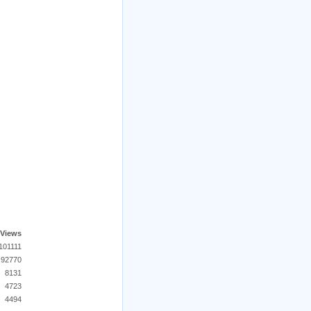
Views
101111
92770
8131
4723
4494