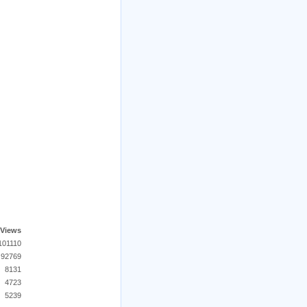
Views
101110
92769
8131
4723
5239