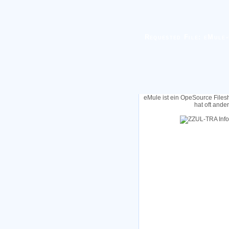
Requested File: eMule-
eMule ist ein OpeSource Files
hat oft ande