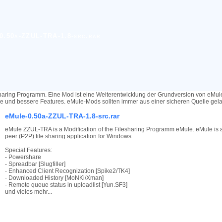
0.50a-ZZUL-TRA-1.8-src.rar
haring Programm. Eine Mod ist eine Weiterentwicklung der Grundversion von eMu
re und bessere Features. eMule-Mods sollten immer aus einer sicheren Quelle ge
eMule-0.50a-ZZUL-TRA-1.8-src.rar
eMule ZZUL-TRA is a Modification of the Filesharing Programm eMule. eMule is a
peer (P2P) file sharing application for Windows.
Special Features:
- Powershare
- Spreadbar [Slugfiller]
- Enhanced Client Recognization [Spike2/TK4]
- Downloaded History [MoNKi/Xman]
- Remote queue status in uploadlist [Yun.SF3]
und vieles mehr...