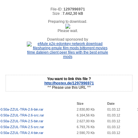
File-ID:
1297996971
Size :
7.442,30 kB
Preparing to download.
Please wait.
Download sponsored by
You want to link this file ?
http://hostex.de/1297996971
^^ Please use this URL ^^
Size
Date
-0.50a-ZZUL-TRA-2.6-bin.rar
2.830,80 Kb
01.03.12
-0.50a-ZZUL-TRA-2.6-src.rar
6.164,56 Kb
01.03.12
-0.50a-ZZUL-TRA-2.5-bin.rar
2.627,00 Kb
01.03.12
-0.50a-ZZUL-TRA-2.5-src.rar
6.793,76 Kb
01.03.12
-0.50a-ZZUL-TRA-2.4-bin.rar
2.590,70 Kb
01.03.12