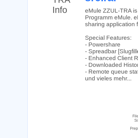
eMule ZZUL-TRA is a
Programm eMule. eMu
sharing application
Special Features:
- Powershare
- Spreadbar [Slugfill
- Enhanced Client 
- Downloaded Histo
- Remote queue stat
und vieles mehr...
Fil
Si
Prep