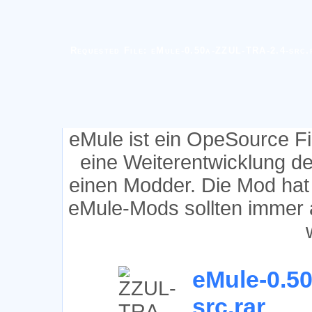
Requested File: eMule-0.50a-ZZUL-TRA-2.4-src.
eMule ist ein OpeSource F
eine Weiterentwicklung d
einen Modder. Die Mod hat
eMule-Mods sollten immer 
eMule-0.5
src.rar